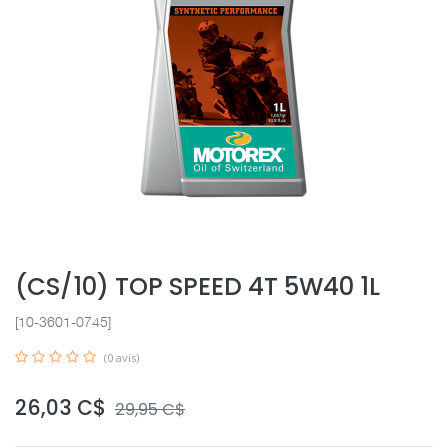
(CS/10) TOP SPEED 4T 5W40 1L
[10-3601-0745]
(0 avis)
26,03
C$
29,95
C$