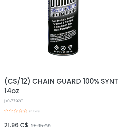
(CS/12) CHAIN GUARD 100% SYNT
14oz
[10-77920]
(0 avis)
21,96
C$
25,95
C$