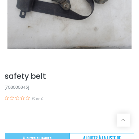
safety belt
[708000845]
(0 avis)
AJOUTER À LA LISTE DE
Ajouter au panier