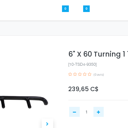
0
0
Pièces usagées
Aide
S’inscrire / S
6" X 60 Turning 1
[10-TSD4-9350]
(0 avis)
239,65
C$