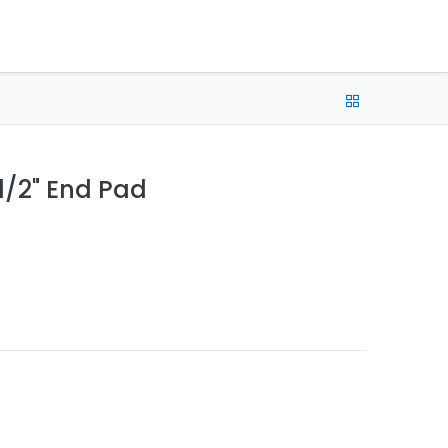
e connecter
Français (CA) •
CAD
 1/2" End Pad