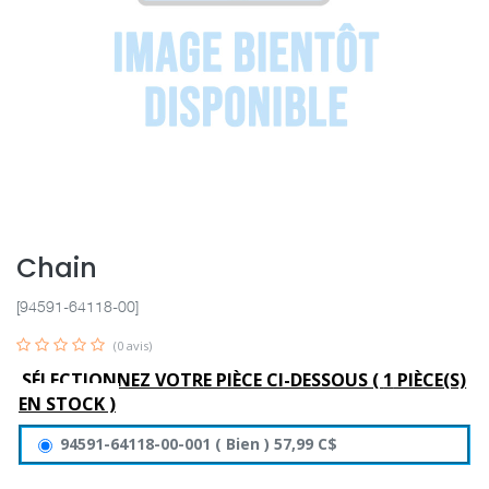
Chain
[94591-64118-00]
(0 avis)
SÉLECTIONNEZ VOTRE PIÈCE CI-DESSOUS (
1
PIÈCE(S)
EN STOCK )
94591-64118-00-001
(
Bien
)
57,99
C$