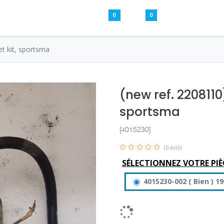
0
0
Pièces usagées
Aide
S’inscrire / S
et kit, sportsma
(new ref. 2208110
sportsma
[4015230]
(0 avis)
SÉLECTIONNEZ VOTRE PIÈ
4015230-002
(
Bien
)
19