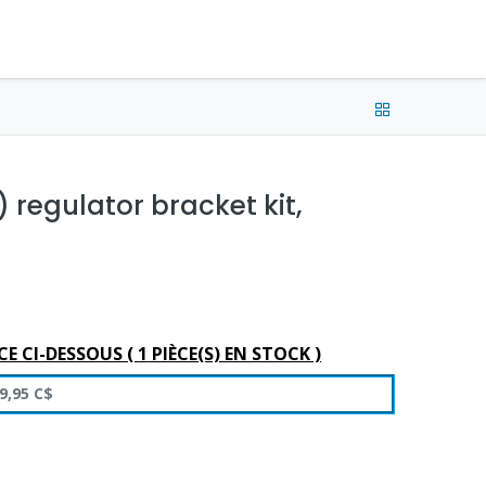
e connecter
Français (CA) •
CAD
) regulator bracket kit,
CE CI-DESSOUS (
1
PIÈCE(S) EN STOCK )
9,95
C$