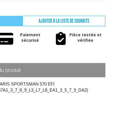
AJOUTER À LA LISTE DE SOUHAITS
Paiement
Pièce testée et
sécurisé
vérifiée
du produit
LARIS SPORTSMAN 570 EFI
7A1_3_7_8_9_L3_L7_L8_EA1_3_5_7_9_DA2)