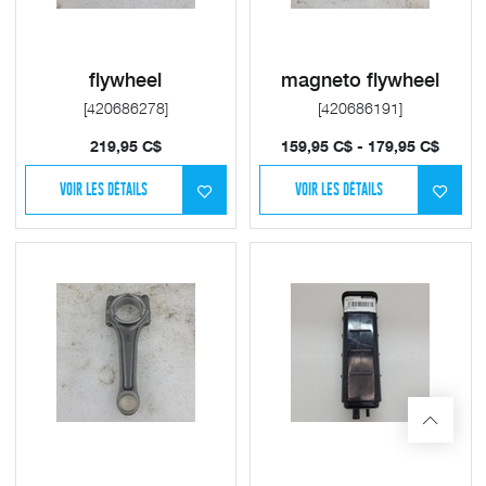
flywheel
magneto flywheel
[420686278]
[420686191]
219,95
C$
159,95
C$
-
179,95
C$
VOIR LES DÉTAILS
VOIR LES DÉTAILS