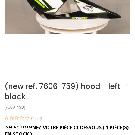
(new ref. 7606-759) hood - left -
black
[7606-139]
(0 avis)
SÉLECTIONNEZ VOTRE PIÈCE CI-DESSOUS (
1
PIÈCE(S)
EN STOCK )